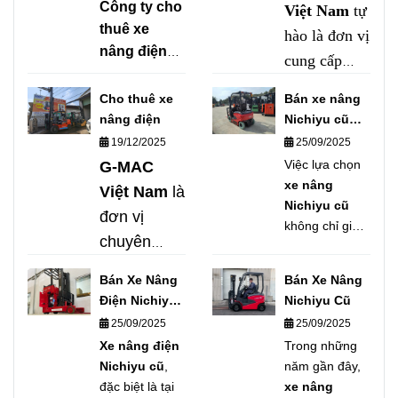
Công ty cho
Việt Nam
tự
thuê xe
hào là đơn vị
nâng điện
cung cấp
chuyên
dịch vụ cho
nghiệp nhằm
Cho thuê xe
Bán xe nâng
thuê xe
tối ưu ngân
nâng điện
Nichiyu cũ
nâng điện
sách và vận
chất lượng
19/12/2025
25/09/2025
chuyên
hành hiệu
Việc lựa chọn
G-MAC
nghiệp
, đa
quả.
G-MAC
xe nâng
Việt Nam
là
Nichiyu cũ
Việt Nam
tự
dạng tải
đơn vị
không chỉ giúp
hào là đơn vị
trọng, đáp
chuyên
doanh nghiệp
hàng đầu
ứng nhanh
cung cấp
tiết kiệm chi
trong lĩnh vực
Bán Xe Nâng
Bán Xe Nâng
mọi nhu cầu
phí mà còn
dịch vụ
cho thuê xe
Điện Nichiyu
Nichiyu Cũ
nâng hạ
đảm bảo hiệu
cho thuê
nâng điện
Cũ
25/09/2025
25/09/2025
quả vận hành
trong nhà
uy tín – giá
xe nâng
Xe nâng điện
Trong những
trong dài hạn.
xưởng, kho
tốt – nhanh
điện
Nichiyu cũ
,
năm gần đây,
Nếu bạn đang
logistics, khu
chóng trên
đặc biệt là tại
xe nâng
chuyên
cần tìm
xe