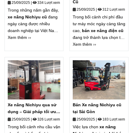
Cũ
25/09/2025
|
334 Lượt xem
25/09/2025
|
312 Lượt xem
Trong những năm gần đây,
xe nâng Nichiyu cũ
đang
Trong bối cảnh chi phí đầu
ngày càng được nhiều
tư máy móc ngày càng tăng
doanh nghiệp tại Việt Nam
cao,
bán xe nâng điện cũ
lựa chọn bởi sự bền bỉ, tiết
Xem thêm ››
đang trở thành lựa chọn tối
kiệm chi phí và chất lượng
ưu cho nhiều doanh nghiệp
Xem thêm ››
vượt trội. Nichiyu là thương
tại Sài Gòn và các tỉnh lân
hiệu xe nâng điện nổi tiếng
cận. Với mức giá hợp lý,
đến từ Nhật Bản, với ưu
chất lượng đảm bảo, xe
điểm vận hành êm ái, tiết
nâng điện đã qua sử dụng
kiệm năng lượng và thân
giúp doanh nghiệp tiết kiệm
thiện với môi trường.
chi phí mà vẫn đáp ứng
được nhu cầu vận hành
kho bãi, nhà xưởng.
Xe nâng Nichiyu qua sử
Bán Xe nâng Nichiyu cũ
dụng – Giải pháp tối ưu
tại Sài Gòn
cho doanh nghiệp tại Sài
25/09/2025
|
326 Lượt xem
25/09/2025
|
183 Lượt xem
Gòn
Trong bối cảnh nhu cầu vận
Việc lựa chọn
xe nâng