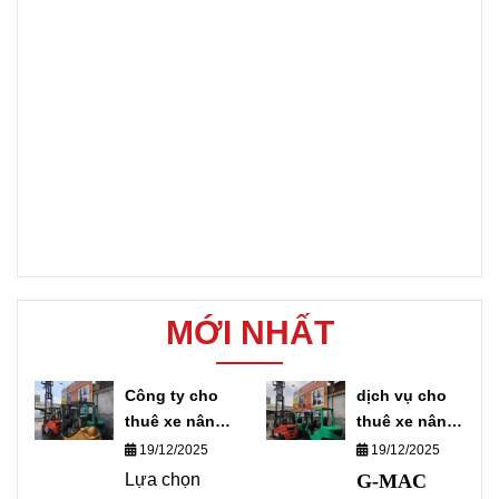
MỚI NHẤT
Công ty cho
dịch vụ cho
thuê xe nâng
thuê xe nâng
điện
điện chuyên
19/12/2025
19/12/2025
nghiệp
Lựa chọn
G-MAC