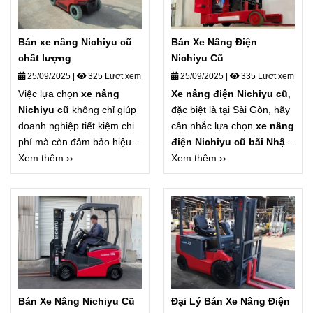
Bán xe nâng Nichiyu cũ
Bán Xe Nâng Điện
chất lượng
Nichiyu Cũ
25/09/2025
|
325 Lượt xem
25/09/2025
|
335 Lượt xem
Việc lựa chọn
xe nâng
Xe nâng điện Nichiyu cũ
,
Nichiyu cũ
không chỉ giúp
đặc biệt là tại Sài Gòn, hãy
doanh nghiệp tiết kiệm chi
cân nhắc lựa chọn
xe nâng
phí mà còn đảm bảo hiệu
điện Nichiyu cũ bãi Nhật
quả vận hành trong dài
Xem thêm ››
tại
Xem thêm ››
G-MAC Việt Nam
. Đây
hạn. Nếu bạn đang cần tìm
là giải pháp hoàn hảo giúp
xe nâng điện Nichiyu qua
doanh nghiệp tiết kiệm chi
sử dụng
, đặc biệt là
xe
phí, sở hữu phương tiện
nâng điện Nichiyu cũ bãi
nâng hạ chất lượng cao,
Nhật
tại Sài Gòn, hãy liên
bền bỉ và an toàn.
hệ ngay với
G-MAC Việt
Nam
để được tư vấn và
chọn mua sản phẩm phù
Bán Xe Nâng Nichiyu Cũ
Đại Lý Bán Xe Nâng Điện
hợp nhất