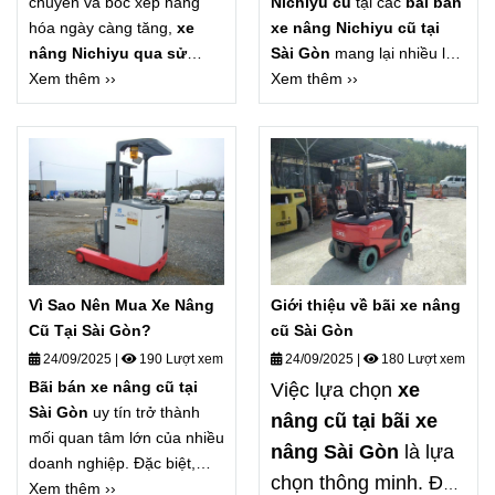
chuyển và bốc xếp hàng
Nichiyu cũ
tại các
bãi bán
hóa ngày càng tăng,
xe
xe nâng Nichiyu cũ tại
nâng Nichiyu qua sử
Sài Gòn
mang lại nhiều lợi
dụng
Xem thêm ››
đang trở thành lựa
ích cho doanh nghiệp, từ
Xem thêm ››
chọn hàng đầu của nhiều
tiết kiệm chi phí đến hiệu
doanh nghiệp tại Việt Nam,
quả vận hành. Với uy tín
đặc biệt là khu vực Sài
lâu năm,
G-MAC Việt Nam
Gòn. Với chất lượng bền bỉ,
tự hào là đơn vị chuyên
hiệu suất cao và giá thành
cung cấp
xe nâng điện
hợp lý, dòng xe nâng điện
Nichiyu cũ bãi Nhật
chất
Nichiyu cũ từ Nhật Bản
lượng cao, giúp khách hàng
đang chiếm lĩnh thị trường.
an tâm đầu tư và tối ưu
Vì Sao Nên Mua Xe Nâng
Giới thiệu về bãi xe nâng
hoạt động sản xuất.
Cũ Tại Sài Gòn?
cũ Sài Gòn
24/09/2025
|
190 Lượt xem
24/09/2025
|
180 Lượt xem
Bãi bán xe nâng cũ tại
Việc lựa chọn
xe
Sài Gòn
uy tín trở thành
nâng cũ tại bãi xe
mối quan tâm lớn của nhiều
nâng Sài Gòn
là lựa
doanh nghiệp. Đặc biệt,
chọn thông minh. Đặc
những thương hiệu nổi
Xem thêm ››