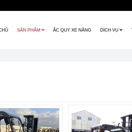
CHỦ
SẢN PHẨM
ẮC QUY XE NÂNG
DỊCH VỤ