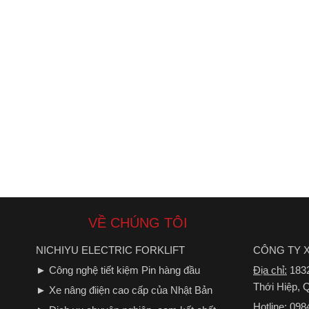
VỀ CHÚNG TÔI
NICHIYU ELECTRIC FORKLIFT
CÔNG TY X
► Công nghệ tiết kiệm Pin hàng đầu
Địa chỉ:
1832
Thới Hiệp,
► Xe nâng điiện cao cấp của Nhật Bản
Hotline:
098