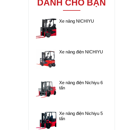
DÀNH CHO BẠN
vượt trội. Nichiyu là
thương hiệu xe nâng điện
nổi tiếng đến từ Nhật Bản,
Xe nâng NICHIYU
với ưu điểm vận hành êm
ái, tiết kiệm năng lượng và
thân thiện với môi trường.
Xe nâng điện NICHIYU
Xe nâng điện Nichiyu 6
tấn
Xe nâng điện Nichiyu 5
tấn