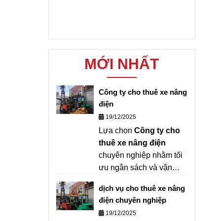
MỚI NHẤT
Công ty cho thuê xe nâng
điện
19/12/2025
Lựa chọn
Công ty cho
thuê xe nâng điện
chuyên nghiệp nhằm tối
ưu ngân sách và vận
hành hiệu quả.
G-MAC
dịch vụ cho thuê xe nâng
Việt Nam
tự hào là đơn
điện chuyên nghiệp
vị hàng đầu trong lĩnh
19/12/2025
vực
cho thuê xe nâng