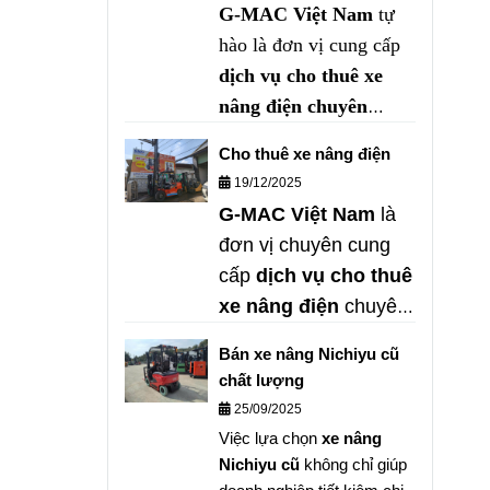
G-MAC Việt Nam
tự
điện uy tín – giá tốt –
hào là đơn vị cung cấp
nhanh chóng trên toàn
miền Nam
.
dịch vụ cho thuê xe
nâng điện chuyên
nghiệp
, đa dạng tải
Cho thuê xe nâng điện
trọng, đáp ứng nhanh
19/12/2025
mọi nhu cầu nâng hạ
G-MAC Việt Nam
là
trong nhà xưởng, kho
đơn vị chuyên cung
logistics, khu công
cấp
dịch vụ cho thuê
nghiệp.
xe nâng điện
chuyên
nghiệp, uy tín hàng
Bán xe nâng Nichiyu cũ
đầu tại khu vực miền
chất lượng
Nam. Chúng tôi sở
25/09/2025
hữu đa dạng chủng
Việc lựa chọn
xe nâng
loại xe nâng điện hiện
Nichiyu cũ
không chỉ giúp
đại, đáp ứng mọi nhu