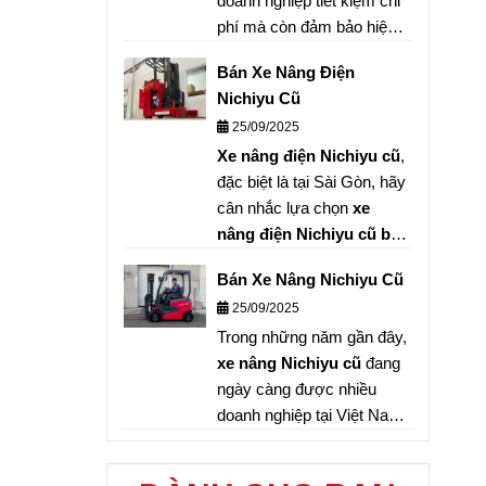
doanh nghiệp tiết kiệm chi
phí mà còn đảm bảo hiệu
cầu sử dụng từ ngắn
quả vận hành trong dài
hạn đến dài hạn.
Bán Xe Nâng Điện
hạn. Nếu bạn đang cần tìm
Nichiyu Cũ
xe nâng điện Nichiyu qua
25/09/2025
sử dụng
, đặc biệt là
xe
Xe nâng điện Nichiyu cũ
,
nâng điện Nichiyu cũ bãi
đặc biệt là tại Sài Gòn, hãy
Nhật
tại Sài Gòn, hãy liên
cân nhắc lựa chọn
xe
hệ ngay với
G-MAC Việt
nâng điện Nichiyu cũ bãi
Nam
để được tư vấn và
Nhật
tại
G-MAC Việt Nam
.
chọn mua sản phẩm phù
Bán Xe Nâng Nichiyu Cũ
Đây là giải pháp hoàn hảo
hợp nhất
25/09/2025
giúp doanh nghiệp tiết kiệm
Trong những năm gần đây,
chi phí, sở hữu phương
xe nâng Nichiyu cũ
đang
tiện nâng hạ chất lượng
ngày càng được nhiều
cao, bền bỉ và an toàn.
doanh nghiệp tại Việt Nam
lựa chọn bởi sự bền bỉ, tiết
kiệm chi phí và chất lượng