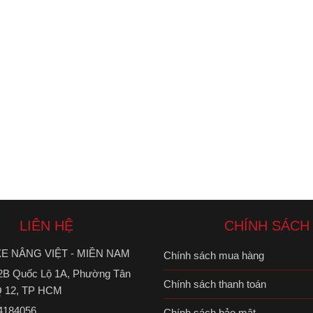
LIÊN HỆ
CHÍNH SÁCH
E NÂNG VIỆT - MIỀN NAM
Chính sách mua hàng
B Quốc Lộ 1A, Phường Tân
Chính sách thanh toán
 Q 12, TP HCM
4184056
Chính sách bảo mật