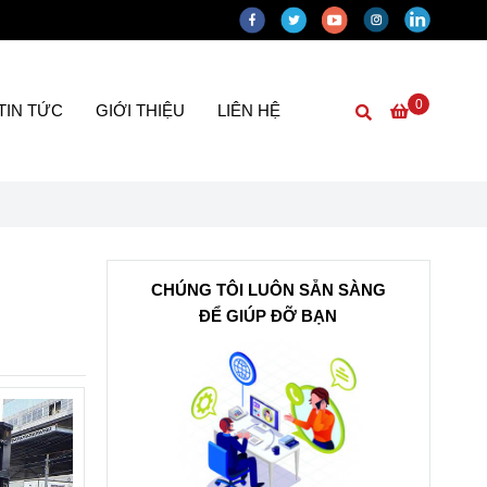
0
TIN TỨC
GIỚI THIỆU
LIÊN HỆ
CHÚNG TÔI LUÔN SẴN SÀNG
ĐỂ GIÚP ĐỠ BẠN