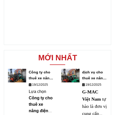
MỚI NHẤT
Công ty cho
dịch vụ cho
thuê xe nâng
thuê xe nâng
điện
điện chuyên
19/12/2025
19/12/2025
nghiệp
Lựa chọn
G-MAC
Công ty cho
Việt Nam
tự
thuê xe
hào là đơn vị
nâng điện
cung cấp