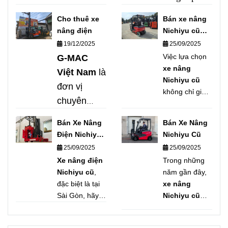
chuyên
dịch vụ cho
nghiệp nhằm
Cho thuê xe
Bán xe nâng
thuê xe
tối ưu ngân
nâng điện
Nichiyu cũ
nâng điện
sách và vận
chất lượng
19/12/2025
25/09/2025
chuyên
hành hiệu
Việc lựa chọn
G-MAC
nghiệp
, đa
quả.
G-MAC
xe nâng
Việt Nam
là
Nichiyu cũ
Việt Nam
tự
dạng tải
đơn vị
không chỉ giúp
hào là đơn vị
trọng, đáp
chuyên
doanh nghiệp
hàng đầu
ứng nhanh
cung cấp
tiết kiệm chi
trong lĩnh vực
Bán Xe Nâng
Bán Xe Nâng
mọi nhu cầu
phí mà còn
dịch vụ
cho thuê xe
Điện Nichiyu
Nichiyu Cũ
nâng hạ
đảm bảo hiệu
cho thuê
nâng điện
Cũ
25/09/2025
25/09/2025
quả vận hành
trong nhà
uy tín – giá
xe nâng
Xe nâng điện
Trong những
trong dài hạn.
xưởng, kho
tốt – nhanh
điện
Nichiyu cũ
,
năm gần đây,
Nếu bạn đang
logistics, khu
chóng trên
đặc biệt là tại
xe nâng
chuyên
cần tìm
xe
toàn miền
Sài Gòn, hãy
công nghiệp.
Nichiyu cũ
nâng điện
nghiệp, uy
cân nhắc lựa
đang ngày
Nam
.
Nichiyu qua
tín hàng
chọn
xe nâng
càng được
sử dụng
, đặc