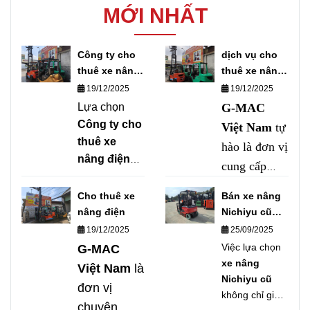
MỚI NHẤT
Công ty cho
dịch vụ cho
thuê xe nâng
thuê xe nâng
điện
điện chuyên
19/12/2025
19/12/2025
nghiệp
Lựa chọn
G-MAC
Công ty cho
Việt Nam
tự
thuê xe
hào là đơn vị
nâng điện
cung cấp
chuyên
dịch vụ cho
nghiệp nhằm
Cho thuê xe
Bán xe nâng
thuê xe
tối ưu ngân
nâng điện
Nichiyu cũ
nâng điện
sách và vận
chất lượng
19/12/2025
25/09/2025
chuyên
hành hiệu
Việc lựa chọn
G-MAC
nghiệp
, đa
quả.
G-MAC
xe nâng
Việt Nam
là
Nichiyu cũ
Việt Nam
tự
dạng tải
đơn vị
không chỉ giúp
hào là đơn vị
trọng, đáp
chuyên