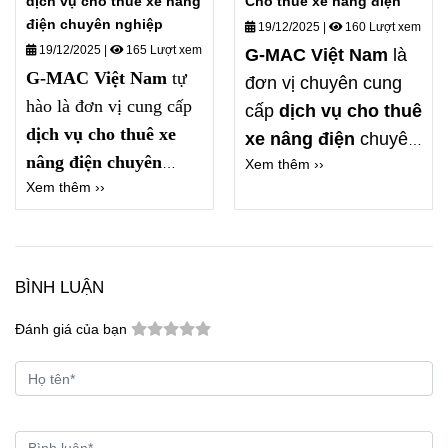
dịch vụ cho thuê xe nâng
Cho thuê xe nâng điện
điện chuyên nghiệp
19/12/2025
|
160 Lượt xem
19/12/2025
|
165 Lượt xem
G-MAC Việt Nam
là
G-MAC Việt Nam
tự
đơn vị chuyên cung
hào là đơn vị cung cấp
cấp
dịch vụ cho thuê
dịch vụ cho thuê xe
xe nâng điện
chuyên
nâng điện chuyên
Xem thêm ››
nghiệp, uy tín hàng
Xem thêm ››
nghiệp
, đa dạng tải
đầu tại khu vực miền
trọng, đáp ứng nhanh
Nam. Chúng tôi sở
mọi nhu cầu nâng hạ
hữu đa dạng chủng
trong nhà xưởng, kho
loại xe nâng điện hiện
BÌNH LUẬN
logistics, khu công
đại, đáp ứng mọi nhu
nghiệp.
Đánh giá của bạn
cầu sử dụng từ ngắn
hạn đến dài hạn.