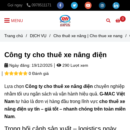
Gọi ngay
0978511171
0
MENU
Trang chủ
/
DỊCH VỤ
/
Cho thuê xe nâng | Cho thue xe nang
/
Công ty cho thuê xe nâng điện
Ngày đăng:
19/12/2025
290 Lượt xem
0 Đánh giá
Lựa chọn
Công ty cho thuê xe nâng điện
chuyên nghiệp
nhằm tối ưu ngân sách và vận hành hiệu quả.
G-MAC Việt
Nam
tự hào là đơn vị hàng đầu trong lĩnh vực
cho thuê xe
nâng điện uy tín – giá tốt – nhanh chóng trên toàn miền
Nam
.
Trong bối cảnh sản xuất – logistics ngày